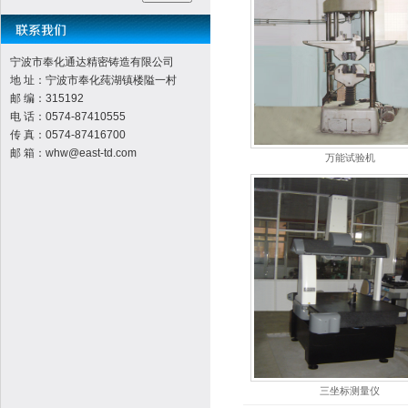
宁波市奉化通达精密铸造有限公司
地 址：宁波市奉化莼湖镇楼隘一村
邮 编：315192
电 话：0574-87410555
传 真：0574-87416700
邮 箱：whw@east-td.com
万能试验机
三坐标测量仪