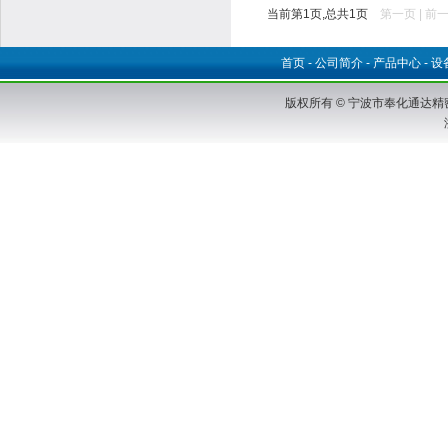
当前第1页,总共1页
第一页
| 前一
首页
-
公司简介
-
产品中心
-
设
版权所有 © 宁波市奉化通达精密铸造有限公