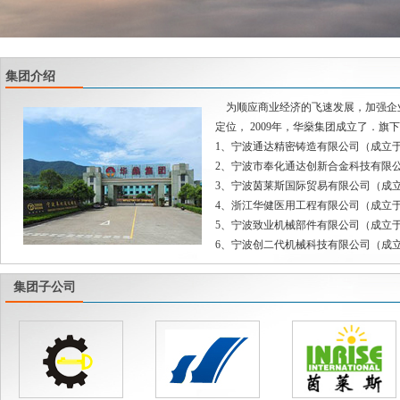
集团介绍
为顺应商业经济的飞速发展，加强企
定位， 2009年，华燊集团成立了．旗
1、宁波通达精密铸造有限公司（成立于1
2、宁波市奉化通达创新合金科技有限公
3、宁波茵莱斯国际贸易有限公司（成立于
4、浙江华健医用工程有限公司（成立于2
5、宁波致业机械部件有限公司（成立于2
6、宁波创二代机械科技有限公司（成立于
集团子公司